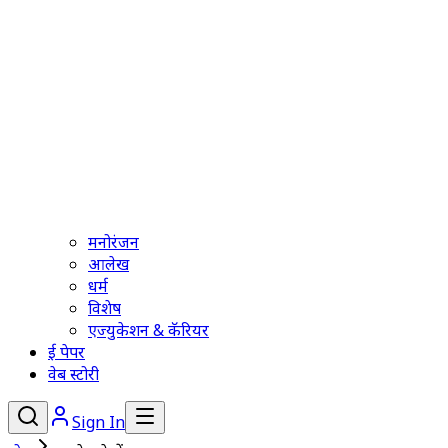
मनोरंजन
आलेख
धर्म
विशेष
एज्युकेशन & कॅरियर
ई पेपर
वेब स्टोरी
Sign In