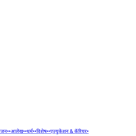
रंजन
•
•
आलेख
•
•
धर्म
•
•
विशेष
•
•
एज्युकेशन & कॅरियर
•